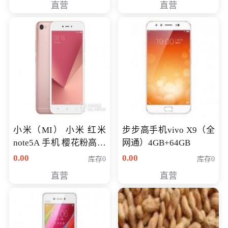
直营
直营
NV930-2G独
小米（MI） 小米 红米
步步高手机vivo X9（全
note5A 手机 樱花粉高配
网通）4GB+64GB
版 全网通(3G+32G)
0.00
0.00
库存0
库存0
直营
直营