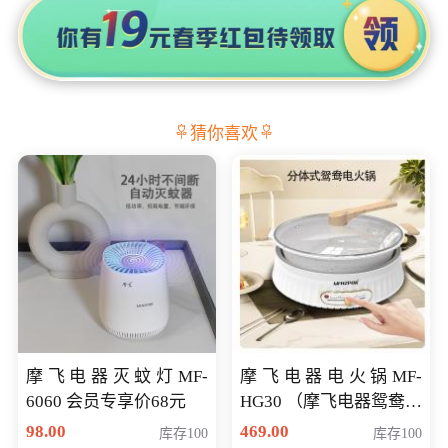
猜你喜欢
摩飞电器灭蚊灯MF-
摩飞电器电火锅MF-
6060 会员专享价68元
HG30 （摩飞电器鸳鸯锅
MF-HG30 ） 会员专享价
98.00
469.00
库存100
库存100