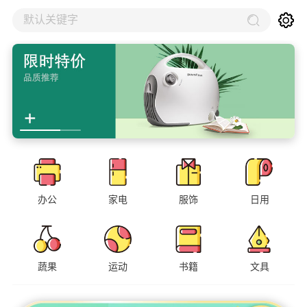
默认关键字
办公
家电
服饰
日用
蔬果
运动
书籍
文具