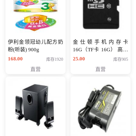
伊利金领冠幼儿配方奶
金仕顿手机内存卡
粉(听装) 900g
16G（TF卡 16G） 高速
卡 CLASS 10
168.00
25.00
库存1920
库存905
直营
直营