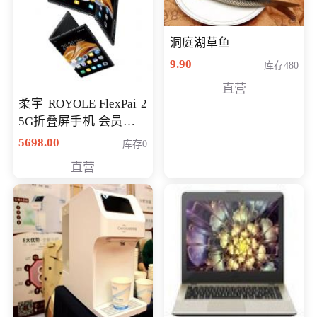
洞庭湖草鱼
9.90
库存480
直营
柔宇 ROYOLE FlexPai 2
5G折叠屏手机 会员专享
购买价格 4998元
5698.00
库存0
直营