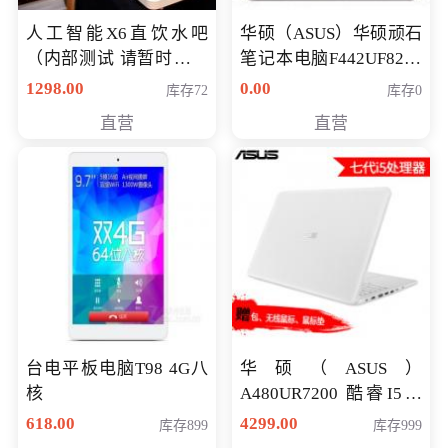
人工智能X6直饮水吧
华硕（ASUS）华硕顽石
（内部测试 请暂时不要
笔记本电脑F442UF8250
购买）
八代独显轻薄办公商务
1298.00
0.00
库存72
库存0
游戏笔记本 火爆推荐
直营
直营
台电平板电脑T98 4G八
华硕（ASUS）
核
A480UR7200 酷睿I5超
薄学生办公游戏独显笔
618.00
4299.00
库存899
库存999
记本电脑 金色 I5-7200