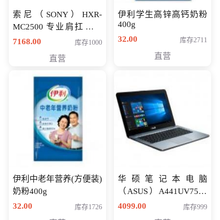
索尼（SONY）HXR-
伊利学生高锌高钙奶粉
400g
MC2500 专业肩扛式存
储卡全高清摄录一体机
32.00
库存2711
7168.00
库存1000
婚庆 直播 团拜会 专业高
直营
直营
清入门级摄像机
伊利中老年营养(方便装)
华硕笔记本电脑
奶粉400g
（ASUS）A441UV7500
顽石（7代i7-7500U 4G
32.00
4099.00
库存1726
库存999
500G GT920MX 独显）